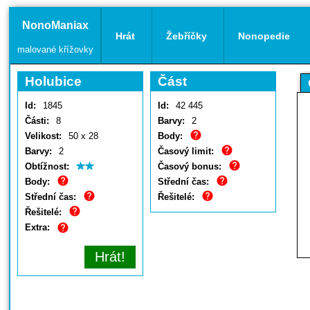
NonoManiax
Hrát
Žebříčky
Nonopedie
malované křížovky
Holubice
Část
Id:
1845
Id:
42 445
Části:
8
Barvy:
2
Velikost:
50 x 28
Body:
Barvy:
2
Časový limit:
Obtížnost:
Časový bonus:
Body:
Střední čas:
Střední čas:
Řešitelé:
Řešitelé:
Extra:
Hrát!