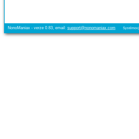
NonoManiax - verze 0.83, email:
support@nonomaniax.com
Systémový