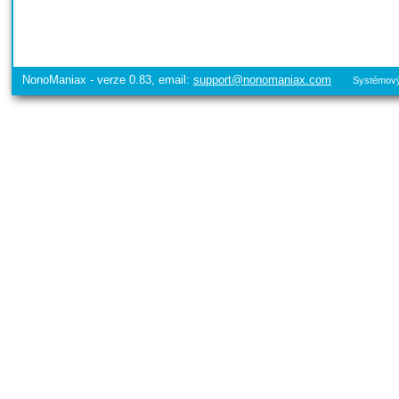
NonoManiax - verze 0.83, email:
support@nonomaniax.com
Systémový