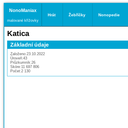
NonoManiax
Hrát
Žebříčky
Nonopedie
malované křížovky
Katica
Základní údaje
Založeno:
23.10.2022
Úroveň:
43
Průzkumník:
26
Skóre:
11 697 806
Počet:
2 130