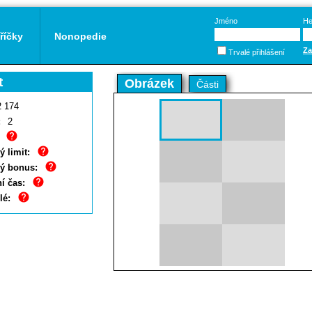
Jméno
He
říčky
Nonopedie
Za
Trvalé přihlášení
t
Obrázek
Části
2 174
:
2
 limit:
ý bonus:
í čas:
lé: