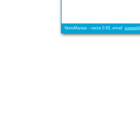
NonoManiax - verze 0.83, email:
suppor