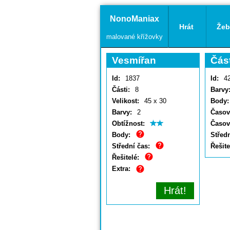
NonoManiax
Hrát
Žeb
malované křížovky
Vesmířan
Čás
Id:
1837
Id:
4
Části:
8
Barvy
Velikost:
45 x 30
Body:
Barvy:
2
Časový
Obtížnost:
Časov
Body:
Středn
Střední čas:
Řešite
Řešitelé:
Extra:
Hrát!