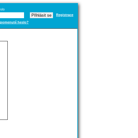
slo
Registrace
pomenuté heslo?