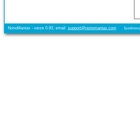
NonoManiax - verze 0.83, email:
support@nonomaniax.com
Systémový