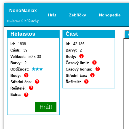
NonoManiax
Hrát
Žebříčky
Nonopedie
malované křížovky
Héfaistos
Část
Id:
1838
Id:
42 186
Části:
39
Barvy:
2
Velikost:
50 x 30
Body:
Barvy:
2
Časový limit:
Obtížnost:
Časový bonus:
Body:
Střední čas:
Střední čas:
Řešitelé:
Řešitelé:
Extra:
Hrát!