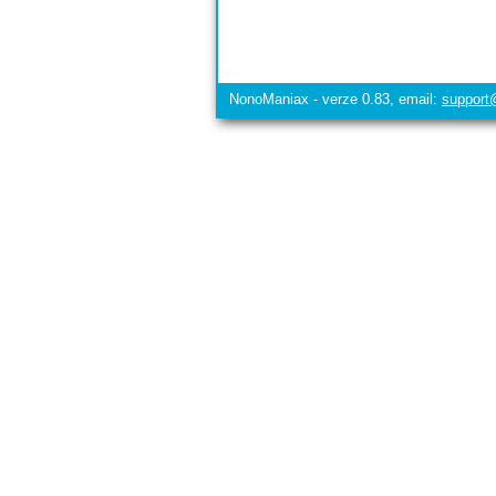
NonoManiax - verze 0.83, email:
suppor