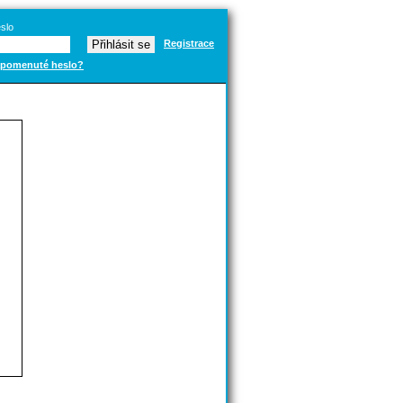
slo
Registrace
pomenuté heslo?