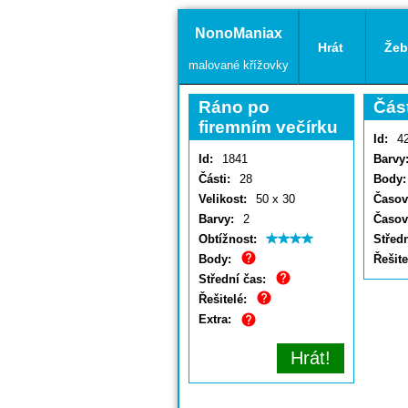
NonoManiax
Hrát
Žeb
malované křížovky
Ráno po
Čás
firemním večírku
Id:
4
Id:
1841
Barvy
Části:
28
Body:
Velikost:
50 x 30
Časový
Barvy:
2
Časov
Obtížnost:
Středn
Body:
Řešite
Střední čas:
Řešitelé:
Extra:
Hrát!