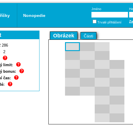
Jméno
He
říčky
Nonopedie
Za
Trvalé přihlášení
t
Obrázek
Části
2 286
:
2
 limit:
ý bonus:
í čas:
lé: