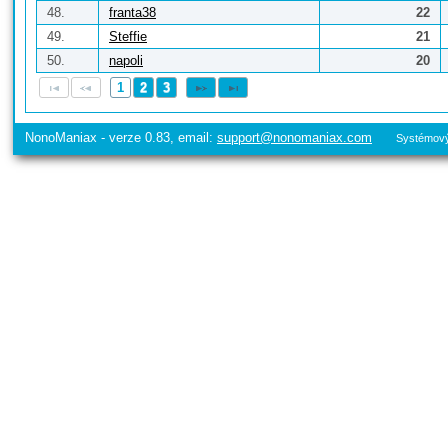
48.
franta38
22
49.
Steffie
21
50.
napoli
20
1
2
3
NonoManiax - verze 0.83, email:
support@nonomaniax.com
Systémový