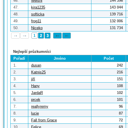
46.
Welshi
144 396
47.
kira1235
143 044
48.
softicka
139 716
49.
frog11
132 006
50.
Niceko
131 734
1
2
3
Nejlepší průzkumníci
Pořadí
Jméno
Počet
1.
dusan
242
2.
Katnis25
216
3.
jiří
151
4.
Hany
108
5.
JardaR
102
6.
prcek
101
7.
reallyremy
96
8.
lucie
87
9.
Fall from Grace
72
10.
Felice
69