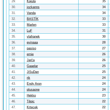
29.
Kajula
35
30.
jozkanns
34
31.
Vanda
34
32.
BASTÍK
33
33.
Marlen
33
34.
LuF
31
35.
vlafranek
30
36.
evinaaa
28
37.
pasiso
27
38.
ernie
26
39.
Jarča
26
40.
Gaaelar
25
41.
JiSuDan
25
42.
rik
24
43.
Endy Aron
24
44.
plusaone
24
45.
Hekko
23
46.
Těpic
22
47.
Krtecek
22