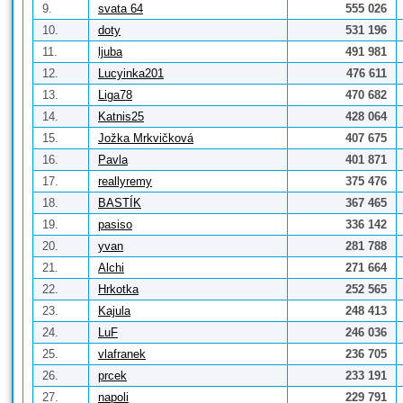
9.
svata 64
555 026
10.
doty
531 196
11.
ljuba
491 981
12.
Lucyinka201
476 611
13.
Liga78
470 682
14.
Katnis25
428 064
15.
Jožka Mrkvičková
407 675
16.
Pavla
401 871
17.
reallyremy
375 476
18.
BASTÍK
367 465
19.
pasiso
336 142
20.
yvan
281 788
21.
Alchi
271 664
22.
Hrkotka
252 565
23.
Kajula
248 413
24.
LuF
246 036
25.
vlafranek
236 705
26.
prcek
233 191
27.
napoli
229 791