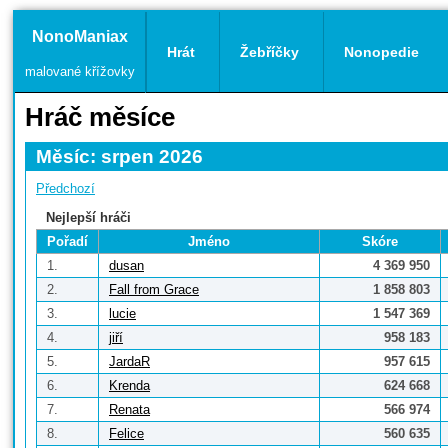
NonoManiax
Hrát
Žebříčky
Nonopedie
malované křížovky
Hráč měsíce
Měsíc: srpen 2026
Předchozí
Nejlepší hráči
Pořadí
Jméno
Skóre
1.
dusan
4 369 950
2.
Fall from Grace
1 858 803
3.
lucie
1 547 369
4.
jiří
958 183
5.
JardaR
957 615
6.
Krenda
624 668
7.
Renata
566 974
8.
Felice
560 635