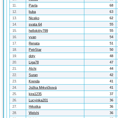
11.
Pavla
68
12.
ljuba
63
13.
Niceko
62
14.
svata 64
55
15.
hellokitty799
55
16.
yvan
54
17.
Renata
51
18.
PetrStar
50
19.
doty
48
20.
Liga78
47
21.
Alchi
44
22.
Suran
42
23.
Krenda
41
24.
Jožka Mrkvičková
41
25.
kira1235
37
26.
Lucyinka201
36
27.
Hrkotka
36
28.
Welshi
36