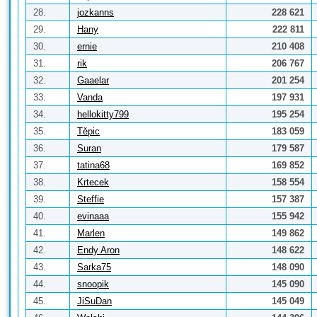
28.
jozkanns
228 621
29.
Hany
222 811
30.
ernie
210 408
31.
rik
206 767
32.
Gaaelar
201 254
33.
Vanda
197 931
34.
hellokitty799
195 254
35.
Těpic
183 059
36.
Suran
179 587
37.
tatina68
169 852
38.
Krtecek
158 554
39.
Steffie
157 387
40.
evinaaa
155 942
41.
Marlen
149 862
42.
Endy Aron
148 622
43.
Sarka75
148 090
44.
snoopik
145 090
45.
JiSuDan
145 049