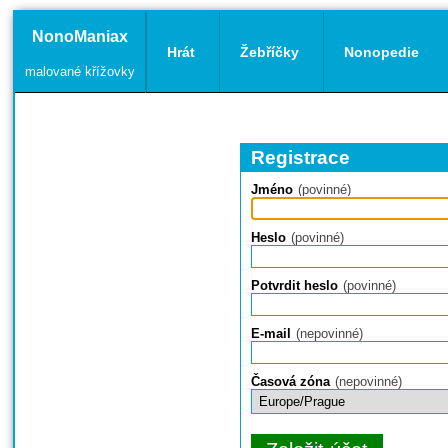
NonoManiax
Hrát
Žebříčky
Nonopedie
malované křížovky
Registrace
Jméno
(povinné)
Heslo
(povinné)
Potvrdit heslo
(povinné)
E-mail
(nepovinné)
Časová zóna
(nepovinné)