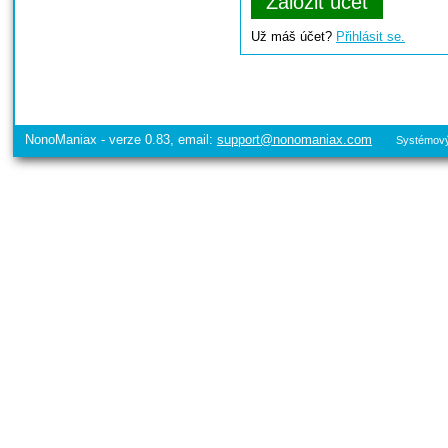
Už máš účet?
Přihlásit se.
NonoManiax - verze 0.83, email:
support@nonomaniax.com
Systémový