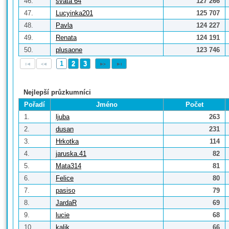
46.
svata 64
127 266
47.
Lucyinka201
125 707
48.
Pavla
124 227
49.
Renata
124 191
50.
plusaone
123 746
1
2
3
Nejlepší průzkumníci
Pořadí
Jméno
Počet
1.
ljuba
263
2.
dusan
231
3.
Hrkotka
114
4.
jaruska.41
82
5.
Mata314
81
6.
Felice
80
7.
pasiso
79
8.
JardaR
69
9.
lucie
68
10.
kalik
66