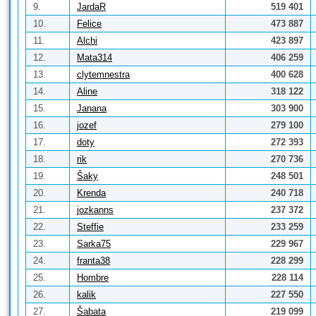
9.
JardaR
519 401
10.
Felice
473 887
11.
Alchi
423 897
12.
Mata314
406 259
13.
clytemnestra
400 628
14.
Aline
318 122
15.
Janana
303 900
16.
jozef
279 100
17.
doty
272 393
18.
rik
270 736
19.
Šaky
248 501
20.
Krenda
240 718
21.
jozkanns
237 372
22.
Steffie
233 259
23.
Sarka75
229 967
24.
franta38
228 299
25.
Hombre
228 114
26.
kalik
227 550
27.
Šabata
219 099