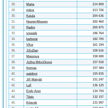
28.
Marta
214 809
29.
mikra
213 726
30.
Kajula
204 636
31.
HooneyMooney
202 460
32.
Radim
200 875
33.
snoopik
196 764
34.
barborat
182 705
35.
VKor
161 194
36.
JiSuDan
158 616
37.
Majorova
158 000
38.
Jožka Mrkvičková
157 918
39.
thomas
157 384
40.
waldinni
155 835
41.
Jiří Matyáš
151 247
42.
LuF
136 125
43.
Endy Aron
134 754
44.
Těpic
132 157
45.
Krtecek
131 097