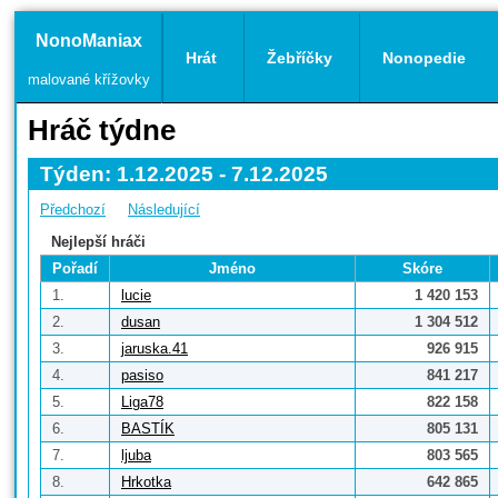
NonoManiax
Hrát
Žebříčky
Nonopedie
malované křížovky
Hráč týdne
Týden: 1.12.2025 - 7.12.2025
Předchozí
Následující
Nejlepší hráči
Pořadí
Jméno
Skóre
1.
lucie
1 420 153
2.
dusan
1 304 512
3.
jaruska.41
926 915
4.
pasiso
841 217
5.
Liga78
822 158
6.
BASTÍK
805 131
7.
ljuba
803 565
8.
Hrkotka
642 865