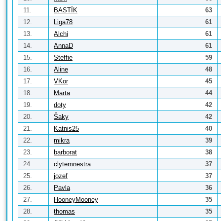
11.
BASTÍK
63
12.
Liga78
61
13.
Alchi
61
14.
AnnaD
61
15.
Steffie
59
16.
Aline
48
17.
VKor
45
18.
Marta
44
19.
doty
42
20.
Šaky
42
21.
Katnis25
40
22.
mikra
39
23.
barborat
38
24.
clytemnestra
37
25.
jozef
37
26.
Pavla
36
27.
HooneyMooney
35
28.
thomas
35