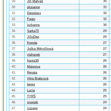
29.
Jiří Matyáš
35
30.
plusaone
33
31.
Danielaxx
32
32.
Pagio
32
33.
jozkanns
30
34.
Sarka75
29
35.
JiSuDan
29
36.
Krenda
27
37.
Jožka Mrkvičková
27
38.
vlafranek
27
39.
franta38
26
40.
Majorova
26
41.
Renata
26
42.
Věra Brabcová
26
43.
bereg
26
44.
Lucia
25
45.
TYRŠ
25
46.
snoopik
24
47.
zuzana
24